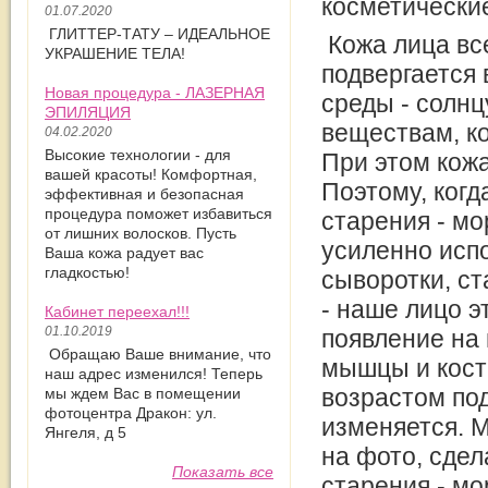
косметически
01.07.2020
ГЛИТТЕР-ТАТУ – ИДЕАЛЬНОЕ
Кожа лица вс
УКРАШЕНИЕ ТЕЛА!
подвергается
Новая процедура - ЛАЗЕРНАЯ
среды - солнц
ЭПИЛЯЦИЯ
веществам, ко
04.02.2020
Высокие технологии - для
При этом кожа
вашей красоты! Комфортная,
Поэтому, когд
эффективная и безопасная
процедура поможет избавиться
старения - мо
от лишних волосков. Пусть
усиленно исп
Ваша кожа радует вас
гладкостью!
сыворотки, ст
- наше лицо э
Кабинет переехал!!!
01.10.2019
появление на 
Обращаю Ваше внимание, что
мышцы и кости
наш адрес изменился! Теперь
возрастом по
мы ждем Вас в помещении
фотоцентра Дракон: ул.
изменяется. 
Янгеля, д 5
на фото, сдел
Показать все
старения - м