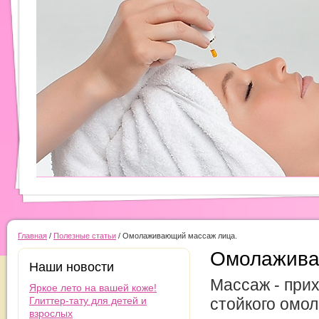
Главная
/
Полезные статьи
/
Омолаживающий массаж лица.
Омолажива
Наши новости
Массаж - при
Яркое лето на вашей коже!
Глиттер-тату для детей и
стойкого омол
взрослых