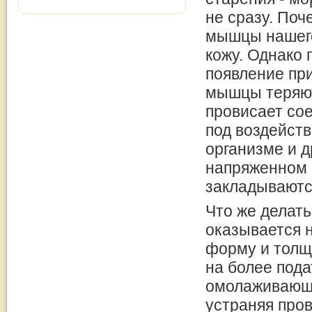
не сразу. Поч
мышцы нашего
кожу. Однако 
появление пр
мышцы теряют
провисает со
под воздейст
организме и 
напряженном с
закладываютс
Что же делат
оказывается 
форму и толщ
на более под
омолаживающ
устраняя про